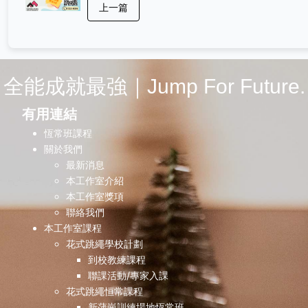
上一篇
一班新朋友，一齊練、一齊進步，一齊玩得開心！✨
🎯 課程重點： 🧘 基礎身體控制技巧（節奏、控制
落地） 🔥 教授基本花式跳繩元素（打好基礎、令
更有自信） 💪 體能提升（協調、反應、核心穩定
🏁 目標式訓練（循序漸進、看得見進步）📍 於新蒲
全能成就最強｜Jump For Future.
｜北區｜灣仔｜屯元天均設有課程，名額有限，報
速！ ⏰ 早鳥優惠：* 5月1日 至 5月31日：第一期
有用連結
鳥優惠 （8折）* 6月1日 至 6月31日：第二期早鳥
惠（9折）📩 想知開班日期及報名方法？即刻私訊
恆常班課程
獲得報名資料！🕺💨
關於我們
——————————————————————
最新消息
🔻Masterful Studio | 全能技巧工作室🔻專業花式跳
本工作室介紹
工作室提供不同程度花式跳繩運動訓練 歡迎查詢✉️
本工作室獎項
工作室由2019年起一直致力推廣花式跳繩，開辦各
聯絡我們
適合不同水平人士參與的課程，包括幼兒班、興趣
本工作室課程
成人班、恒常跳繩訓練以及精英隊訓練。 本工作室
花式跳繩學校計劃
練場由啟德地鐵站或鑽石山地鐵站步行10分鐘即可
到校教練課程
達，有專業嘅運動地板以及大量跳繩器材等，歡迎
聯課活動/專家入課
花式跳繩班。
花式跳繩恒常課程
——————————————————————
新蒲崗訓練場地恆常班