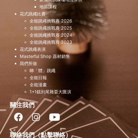
快啲瀏覽我哋既網頁或者去Bio報名啦！ 🔻🔻🔻🔻
地區課程
https://forms.gle/FvdtmFkr9LBXbUaS8 如有任
花式跳繩比賽
問可以聯絡本工作室職員。WhatsApp：57238006
全能跳繩挑戰賽 2026
花式跳繩 #興趣班 #兒童興趣班 #強身健體 #小朋友
全能跳繩挑戰賽 2025
動 專業訓練 兒童跳繩 青少年跳繩 體育館 體能訓練 
全能跳繩挑戰賽 2024
隊經驗
全能跳繩挑戰賽 2023
花式跳繩表演
Masterful Shop 器材銷售
我們所做
睇「體」跳繩
全能日報
全能漫畫
1+1鏡到尾雜耍大匯演
關注我們
聯絡我們（點擊聯絡）