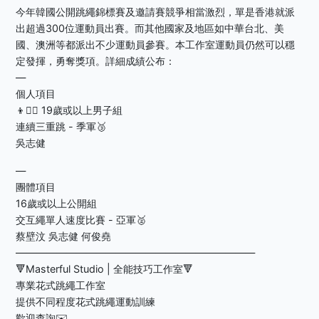
今年韓國公開跳繩錦標賽及邀請賽競爭相當激烈，單是香港就派
出超過300位運動員出賽。而其他國家及地區如中華台北、美
國、澳洲等都派出不少運動員參賽。本工作室運動員仍然可以穩
定發揮，勇奪獎項。詳細成績公布：
—
個人項目
👦🧍‍♂️ 19歲或以上男子組
連續三重跳 - 季軍🥉
吳志健
—
團體項目
16歲或以上公開組
交互繩單人速度比賽 - 亞軍🥈
蔡壁汶 吳志健 何俊堯
————————————————————————
🔻Masterful Studio | 全能技巧工作室🔻
專業花式跳繩工作室
提供不同程度花式跳繩運動訓練
歡迎查詢✉️