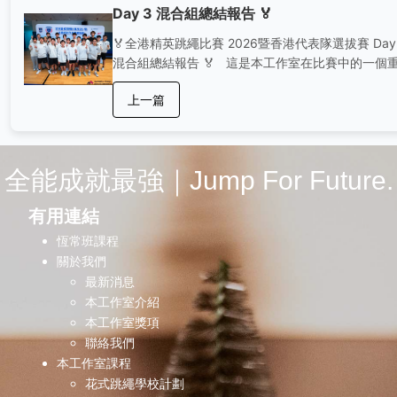
Day 3 混合組總結報告 🏅
🏅全港精英跳繩比賽 2026暨香港代表隊選拔賽 Day
混合組總結報告 🏅 這是本工作室在比賽中的一個
大里程碑，最具經驗豐富的運動員成功在混合組比
上一篇
取得 總成績第一 的優異成績！🎉 💪💪 而在團體四
交互繩花式比賽、單人繩二人二重跳接力比賽 以及
體二人單人繩花式比賽 都取得冠軍！🏅🏅 感謝所
運動員的辛勤付出與團隊合作！💪 我們將繼續努力
全能成就最強｜Jump For Future.
爭取更高的榮譽，期待未來的每一場挑戰！感謝大
支持！❤️ MFS 俊枏健美雅 16歲以上混合組總成績
有用連結
軍 🏆 單人繩四人速度跳接力比賽 亞軍 🥈 交互繩四
速度跳接力比賽 季軍 🥉 團體四人單人繩花式比賽 
恆常班課程
軍 🥇 團體四人交互繩花式比賽 亞軍 🥈 運動員：李
關於我們
明| 徐英枏 | 劉美琦 | 李健浤 | 吳詩雅 負責教練：
最新消息
@ty.nam_ MFS 120＋ 團體四人交互繩花式比賽 
本工作室介紹
軍 🥇 運動員：陳塏杰 | 張柏淳 | 朱慧盈 | 何雋堯 | 
本工作室獎項
紫鎣 負責教練： @meng13_masterfulstudio MF
聯絡我們
能混合 運動員：黃子軒 |劉子鋒 | 黃芷恩 | 黃栢熹 
本工作室課程
責教練： @samng521 全能小混合 運動員：吳穎霖
花式跳繩學校計劃
葉舒揚 |蘇柏軒| 李昕彤 負責教練： @ch_t.1204 