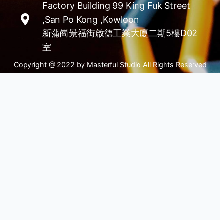
Factory Building 99 King Fuk Street
,San Po Kong ,Kowloon
新蒲崗景福街啟德工業大廈二期5樓D02
室
Copyright @ 2022 by Masterful Studio All Rights Reserved