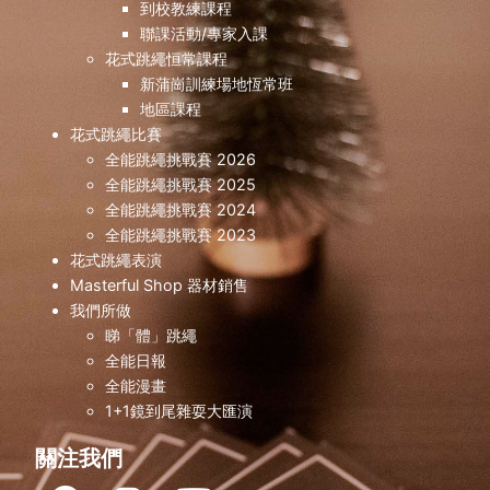
到校教練課程
能中混合 運動員：曾善馨 | 林進穎| 李施慧| 許若琳
聯課活動/專家入課
責教練： @ch_t.1204 全能成人組 運動員：陳景
花式跳繩恒常課程
張艾薇 負責教練： @samng521 全能除越過前車
新蒲崗訓練場地恆常班
外靠左駛 運動員：吳逸桐｜張柏淳 負責教練：
地區課程
@meng13_masterfulstudio MFS朋友乃時常親愛
花式跳繩比賽
兄為患難而生 單人繩二人二重跳接力比賽 冠軍🥇 
全能跳繩挑戰賽 2026
員：謝凱晴｜黎展希 負責教練：
全能跳繩挑戰賽 2025
@ropeskippingcoach_hung 健美小隊JC分部 運
全能跳繩挑戰賽 2024
員：曾晉熹｜李曉琳 負責教練 :
全能跳繩挑戰賽 2023
@meng13_masterfulstudio MFS 唔準鬧交 團體
花式跳繩表演
單人繩花式比賽 冠軍🥇 運動員：吳志健｜蔡壁汶 
Masterful Shop 器材銷售
教練 : @samng521 全能要覆桌 運動員：吳志健
壁汶｜劉永深 負責教練 : @samng521
我們所做
——————————————————————
睇「體」跳繩
🔻Masterful Studio | 全能技巧工作室🔻 專業花式
全能日報
工作室 提供不同程度花式跳繩運動訓練 歡迎查詢✉️
全能漫畫
工作室由2019年起一直致力推廣花式跳繩，開辦各
1+1鏡到尾雜耍大匯演
適合不同水平人士參與的課程，包括幼兒班、興趣
成人班、恒常跳繩訓練以及精英隊訓練。 本工作室
關注我們
有自家訓練場由啟德地鐵站或鑽石山地鐵站步行10