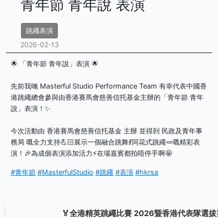
青年節 青年說 表演
跳繩表演
2026-02-13
🌟 「青年節 青年說」表演 🌟
先前我哋 Masterful Studio Performance Team 有幸代表中國香
港跳繩總會參與由香港賽馬會慈善信托基金主辦的「青年節 青年
說」表演！✨
今次活動由 香港賽馬會慈善信托基金 主辦 並得到 民政及青年事
務局 嘅全力支持💪🏻展示一個融合跳舞💃同花式跳繩🪢嘅精彩表
演！🎉為成個表演添加活力⚡️在場嘉賓都拍唔停手啊🤩
#青年節
#MasterfulStudio
#跳繩
#表演
#hkrsa
🏅全港精英跳繩比賽 2026暨香港代表隊選拔