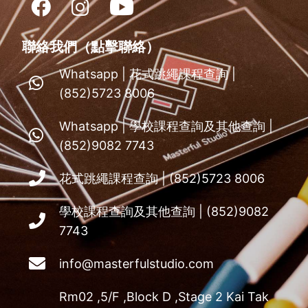
鐘即可到達，有專業嘅運動地板以及大量跳繩器材
另外在地區更設有地區跳繩班，包括天水圍，屯門
朗，北區，中西區及灣仔區。 歡迎查詢花式跳繩班
聯絡我們（點擊聯絡）
——————————————————————
快啲瀏覽我哋既網頁或者去whatsapp 57238006 
Whatsapp | 花式跳繩課程查詢 |
名啦！
(852)5723 8006
Whatsapp | 學校課程查詢及其他查詢 |
(852)9082 7743
花式跳繩課程查詢 | (852)5723 8006
學校課程查詢及其他查詢 | (852)9082
7743
info@masterfulstudio.com
Rm02 ,5/F ,Block D ,Stage 2 Kai Tak